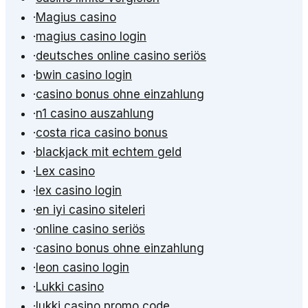
·
Magius casino
·
magius casino login
·
deutsches online casino seriös
·
bwin casino login
·
casino bonus ohne einzahlung
·
n1 casino auszahlung
·
costa rica casino bonus
·
blackjack mit echtem geld
·
Lex casino
·
lex casino login
·
en iyi casino siteleri
·
online casino seriös
·
casino bonus ohne einzahlung
·
leon casino login
·
Lukki casino
·
lukki casino promo code