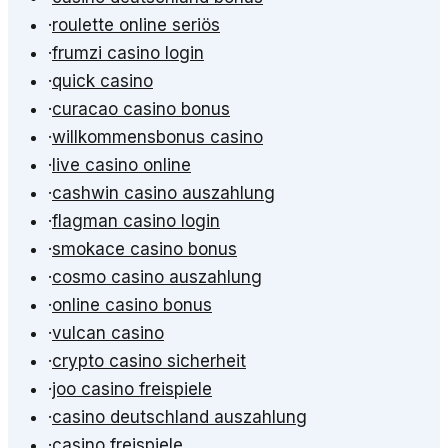
·
roulette online seriös
·
frumzi casino login
·
quick casino
·
curacao casino bonus
·
willkommensbonus casino
·
live casino online
·
cashwin casino auszahlung
·
flagman casino login
·
smokace casino bonus
·
cosmo casino auszahlung
·
online casino bonus
·
vulcan casino
·
crypto casino sicherheit
·
joo casino freispiele
·
casino deutschland auszahlung
·
casino freispiele