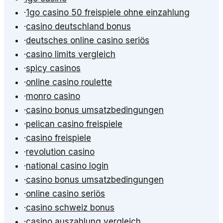
·
1go casino 50 freispiele ohne einzahlung
·
casino deutschland bonus
·
deutsches online casino seriös
·
casino limits vergleich
·
spicy casinos
·
online casino roulette
·
monro casino
·
casino bonus umsatzbedingungen
·
pelican casino freispiele
·
casino freispiele
·
revolution casino
·
national casino login
·
casino bonus umsatzbedingungen
·
online casino seriös
·
casino schweiz bonus
·
casino auszahlung vergleich