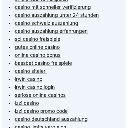
·
casino mit schneller verifizierung
·
casino auszahlung unter 24 stunden
·
casino schweiz auszahlung
·
casino auszahlung erfahrungen
·
sol casino freispiele
·
gutes online casino
·
online casino bonus
·
bassbet casino freispiele
·
casino siteleri
·
Irwin casino
·
irwin casino login
·
seriöse online casinos
·
Izzi casino
·
izzi casino promo code
·
casino deutschland auszahlung
·
casino limits vergleich