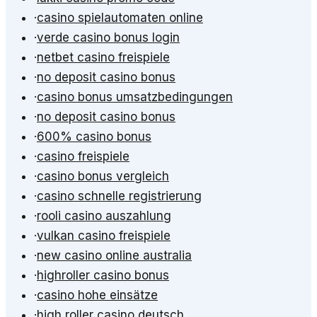
·
casino spielautomaten online
·
verde casino bonus login
·
netbet casino freispiele
·
no deposit casino bonus
·
casino bonus umsatzbedingungen
·
no deposit casino bonus
·
600% casino bonus
·
casino freispiele
·
casino bonus vergleich
·
casino schnelle registrierung
·
rooli casino auszahlung
·
vulkan casino freispiele
·
new casino online australia
·
highroller casino bonus
·
casino hohe einsätze
·
high roller casino deutsch