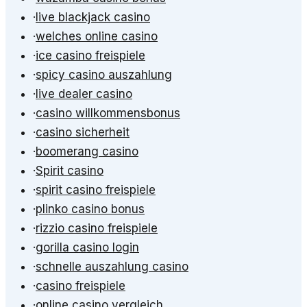
·
live blackjack casino
·
welches online casino
·
ice casino freispiele
·
spicy casino auszahlung
·
live dealer casino
·
casino willkommensbonus
·
casino sicherheit
·
boomerang casino
·
Spirit casino
·
spirit casino freispiele
·
plinko casino bonus
·
rizzio casino freispiele
·
gorilla casino login
·
schnelle auszahlung casino
·
casino freispiele
·
online casino vergleich