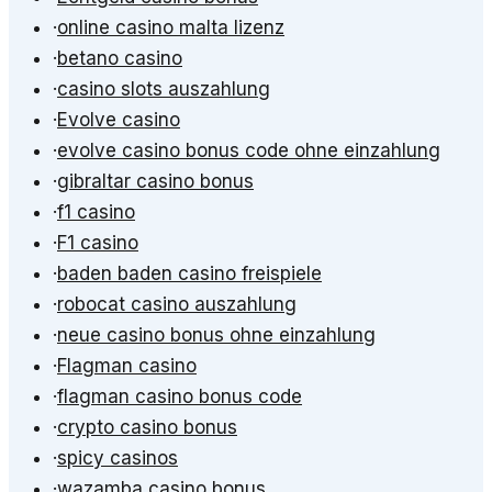
·
online casino malta lizenz
·
betano casino
·
casino slots auszahlung
·
Evolve casino
·
evolve casino bonus code ohne einzahlung
·
gibraltar casino bonus
·
f1 casino
·
F1 casino
·
baden baden casino freispiele
·
robocat casino auszahlung
·
neue casino bonus ohne einzahlung
·
Flagman casino
·
flagman casino bonus code
·
crypto casino bonus
·
spicy casinos
·
wazamba casino bonus