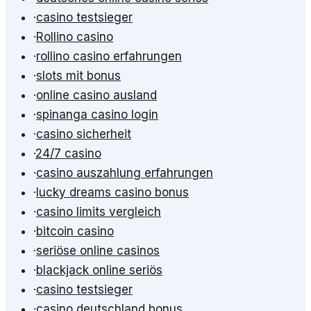
·
casino testsieger
·
Rollino casino
·
rollino casino erfahrungen
·
slots mit bonus
·
online casino ausland
·
spinanga casino login
·
casino sicherheit
·
24/7 casino
·
casino auszahlung erfahrungen
·
lucky dreams casino bonus
·
casino limits vergleich
·
bitcoin casino
·
seriöse online casinos
·
blackjack online seriös
·
casino testsieger
·
casino deutschland bonus