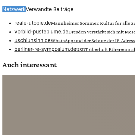
Netzwerk
Verwandte Beiträge
reale-utopie.de
Mannheimer Sommer: Kultur für alle 
vorbild-pusteblume.de
Dresden verstärkt sich mit Mes
uschiunsinn.de
WhatsApp und der Schutz der IP-Adresse
berliner-re-symposium.de
USDT überholt Ethereum al
Auch interessant