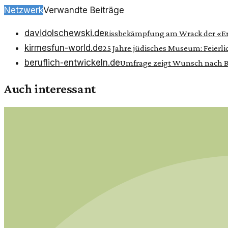
Netzwerk
Verwandte Beiträge
davidolschewski.de
Rissbekämpfung am Wrack der «Erik
kirmesfun-world.de
25 Jahre jüdisches Museum: Feierl
beruflich-entwickeln.de
Umfrage zeigt Wunsch nach B
Auch interessant