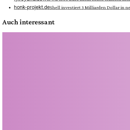
honk-projekt.de
Shell investiert 3 Milliarden Dollar in 
Auch interessant