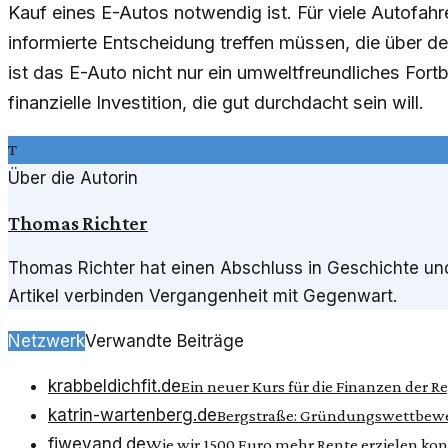
Kauf eines E-Autos notwendig ist. Für viele Autofahr
informierte Entscheidung treffen müssen, die über de
ist das E-Auto nicht nur ein umweltfreundliches For
finanzielle Investition, die gut durchdacht sein will.
T
Über die Autorin
Thomas Richter
Thomas Richter hat einen Abschluss in Geschichte und 
Artikel verbinden Vergangenheit mit Gegenwart.
Netzwerk
Verwandte Beiträge
krabbeldichfit.de
Ein neuer Kurs für die Finanzen der R
katrin-wartenberg.de
Bergstraße: Gründungswettbewer
fjweyand.de
Wie wir 1500 Euro mehr Rente erzielen ko